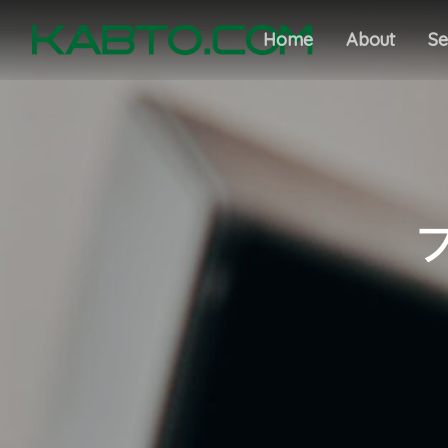
Home
About
Se