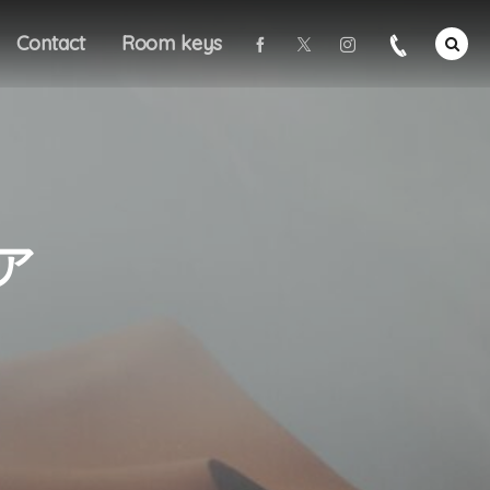
Contact
Room keys
ア